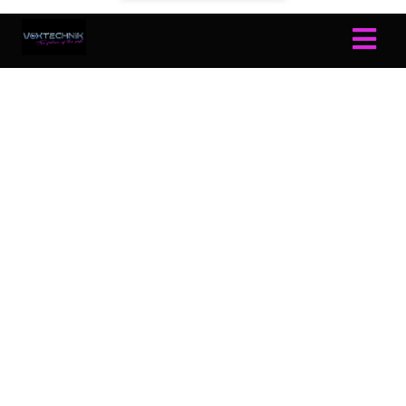
THE FUTURE OF THE PAST
STADSGEHOORZAAL, Breestraat 60, LEIDEN
Donderdag 26 NOVEMBER
19:30 | deuren open
20:15 | aanvang live concert VoxTechnik
22:45 | einde
Prijs: € 27,50 | € 25,00 (CJP)
.